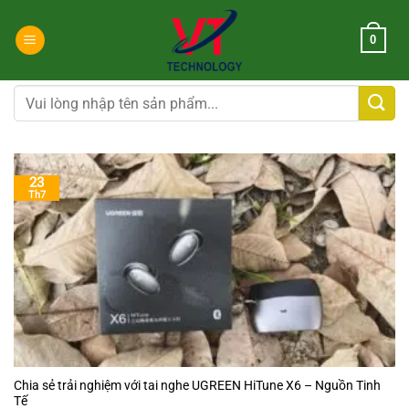
Chuyển
đến
0
nội
dung
Tìm
kiếm:
23
Th7
Chia sẻ trải nghiệm với tai nghe UGREEN HiTune X6 – Nguồn Tinh
Tế