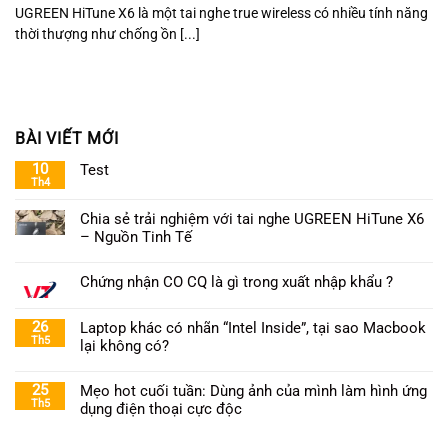
UGREEN HiTune X6 là một tai nghe true wireless có nhiều tính năng
thời thượng như chống ồn [...]
BÀI VIẾT MỚI
10
Test
Th4
Chia sẻ trải nghiệm với tai nghe UGREEN HiTune X6
– Nguồn Tinh Tế
Chứng nhận CO CQ là gì trong xuất nhập khẩu ?
26
Laptop khác có nhãn “Intel Inside”, tại sao Macbook
Th5
lại không có?
25
Mẹo hot cuối tuần: Dùng ảnh của mình làm hình ứng
Th5
dụng điện thoại cực độc