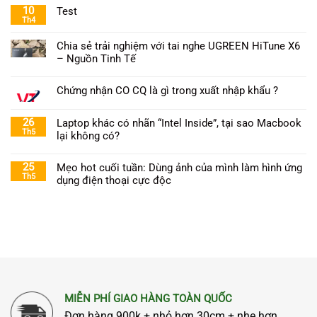
10
Test
Th4
Chia sẻ trải nghiệm với tai nghe UGREEN HiTune X6
– Nguồn Tinh Tế
Chứng nhận CO CQ là gì trong xuất nhập khẩu ?
26
Laptop khác có nhãn “Intel Inside”, tại sao Macbook
Th5
lại không có?
25
Mẹo hot cuối tuần: Dùng ảnh của mình làm hình ứng
Th5
dụng điện thoại cực độc
MIỄN PHÍ GIAO HÀNG TOÀN QUỐC
Đơn hàng 900k + nhỏ hơn 30cm + nhẹ hơn