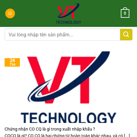
Chuyển
đến
0
nội
dung
Tìm
kiếm:
24
Th6
Chứng nhận CO CQ là gì trong xuất nhập khẩu ?
COCQ là gì? CO CQ là hai chứng từ hoàn toàn khác nhau, và có [...]